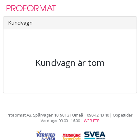
Toggle
naviga
Kundvagn
Kundvagn är tom
ProFormat AB, Spårvägen 10, 901 31 Umeå | 090-12 40 40 | Öppettider:
Vardagar 09.00 - 16.00 |
WEB-FTP