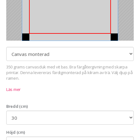
350 grams canvasduk med vit bas. Bra färgåtergivning med skarpa
printar. Denna levereras färdigmonterad på kilram av trä. Välj djup på
ramen.
Läs mer
Bredd (cm)
Höjd (cm)